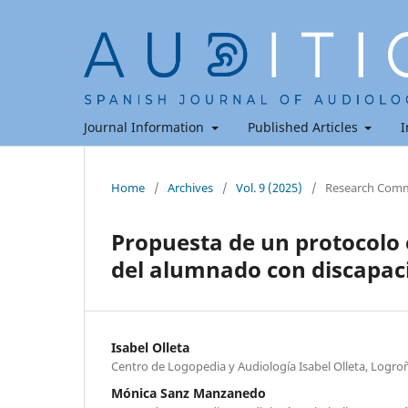
Journal Information
Published Articles
I
Home
/
Archives
/
Vol. 9 (2025)
/
Research Comm
Propuesta de un protocolo 
del alumnado con discapaci
Isabel Olleta
Centro de Logopedia y Audiología Isabel Olleta, Logro
Mónica Sanz Manzanedo