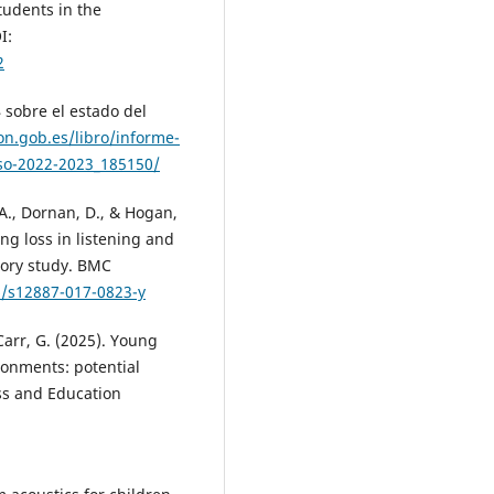
tudents in the
I:
2
 sobre el estado del
on.gob.es/libro/informe-
rso-2022-2023_185150/
 A., Dornan, D., & Hogan,
ing loss in listening and
tory study. BMC
6/s12887-017-0823-y
Carr, G. (2025). Young
ronments: potential
ess and Education