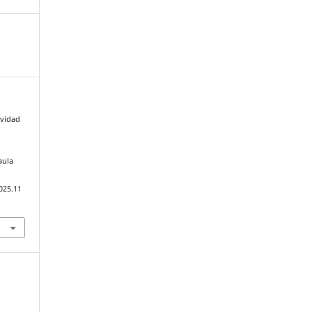
ividad
aula
025.11