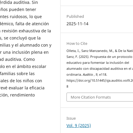
érdida auditiva. Sin
niños pueden tener
ntes ruidosos, lo que
Published
émico, falta de atención
2025-11-14
a revisión exhaustiva de la
s, se concluyó que la
How to Cite
milias y el alumnado con y
Olleta, I., Sanz Manzanedo, M., & De la Nat
r una inclusión plena en
Sanz, F. (2025). Propuesta de un protocolo
ad auditiva. Como
educativo para fomentar la inclusión del
lo en el ámbito escolar
alumnado con discapacidad auditiva en el 
familias sobre las
ordinaria.
Auditio
,
9
, e118.
ales de los niños con
https://doi.org/10.51445/sja.auditio.vol9.2
8
evé evaluar la eficacia
ción, rendimiento
More Citation Formats
Issue
Vol. 9 (2025)