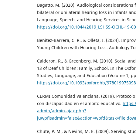
Bagatto, M. (2020). Audiological considerations
bilateral or unilateral hearing loss in infants a
Language, Speech, and Hearing Services in Schoo
https://doi.org/10.1044/2019_LSHSS-OCHL-19-0
Benítez-Barrera, C. R., & Olleta, I. (2024). Impr
Young Children with Hearing Loss. Audiology Tod
Calderon, R., & Greenberg, M. (2010). Social a
13 of Deaf Children: Family, School. In The Oxf
Studies, Language, and Education (Volume 1, pp.
https://doi.org/10.1093/oxfordhb/978019975098
CERMI Comunidad Valenciana. (2019). Protocolo
con discapacidad en el ámbito educativo.
https:
admin/admin-ajax.php?
juwpfisadmin=false&action=wpfd&task=file.do
Chute, P. M., & Nevins, M. E. (2009). Serving stu