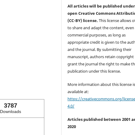
All articles will be published unde
open Creative Commons Attributi
(CC-BY) license.
This license allows o
to share and adapt the content, even 
commercial purposes, as long as
appropriate credit is given to the aut
and the journal. By submitting their
manuscript, authors retain copyright
grant the journal the right to make the
publication under this license.
More information about this license i
available at:
https://creativecommons.org/licens
3787
4.0/
Downloads
Articles published between 2001 a
2020