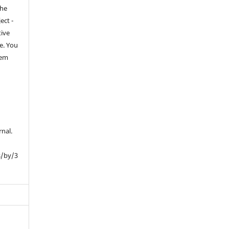
the
ect -
tive
e. You
hem
rnal.
s/by/3