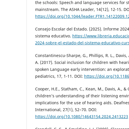
the schools: Speech and language services for s
mainstream. The ASHA Leader, 14(12), 12-15. DO
https://doi.org/10.1044/leader.FTR1.14122009.1
Consejo Escolar del Estado. (2025). Informe 2024
sistema educativo.
https://www.libreria.educaci
2024-sobre-el-estado-del-sistema-educativo-cu
Constantinescu-Sharpe, G., Phillips, R. L., Davis,
A. (2017). Social inclusion for children with hear
spoken Language early intervention: an explora
pediatrics, 17, 1-11. DOI:
https://doi.org/10.118
Cooper, H.E., Statham, C., Kean, M., Davis, A., & 
children’s understanding of their listening envi
implications for the use of hearing aids. Deafn
International, 27(1), 52–70. DOI:
https://doi.org/10.1080/14643154.2024.2413223