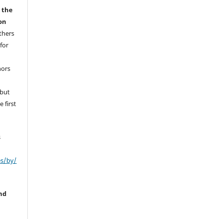
r the
on
thers
for
hors
 but
 first
s
es/by/
nd