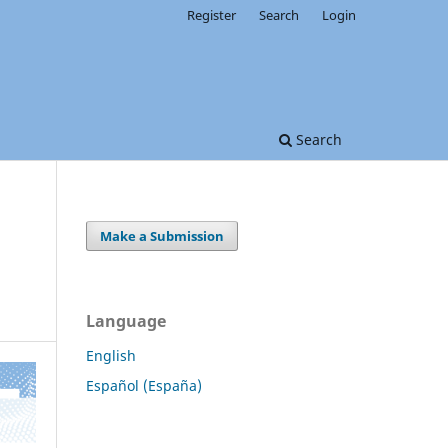
Register
Search
Login
Search
Make a Submission
Language
English
Español (España)