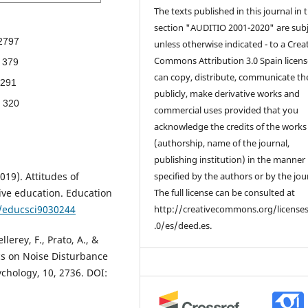
The texts published in this journal in 
section "AUDITIO 2001-2020" are subj
2797
unless otherwise indicated - to a Crea
Commons Attribution 3.0 Spain licens
379
can copy, distribute, communicate t
291
publicly, make derivative works and
320
commercial uses provided that you
acknowledge the credits of the works
(authorship, name of the journal,
publishing institution) in the manner
019). Attitudes of
specified by the authors or by the jou
ive education. Education
The full license can be consulted at
0/educsci9030244
http://creativecommons.org/license
.0/es/deed.es.
ellerey, F., Prato, A., &
ics on Noise Disturbance
ychology, 10, 2736. DOI: