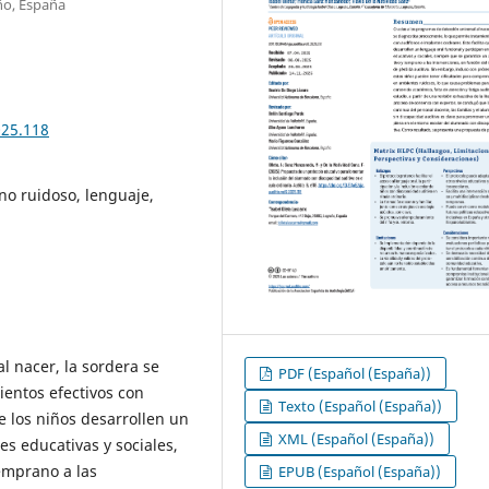
ño, España
025.118
no ruidoso, lenguaje,
l nacer, la sordera se
PDF (Español (España))
ientos efectivos con
Texto (Español (España))
ue los niños desarrollen un
XML (Español (España))
es educativas y sociales,
emprano a las
EPUB (Español (España))