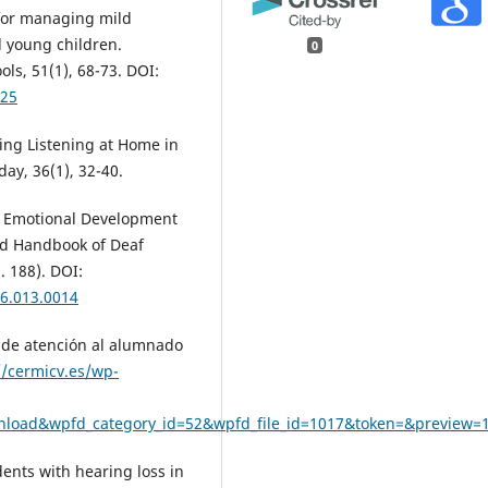
 for managing mild
nd young children.
0
ls, 51(1), 68-73. DOI:
025
oving Listening at Home in
ay, 36(1), 32-40.
nd Emotional Development
ord Handbook of Deaf
 188). DOI:
6.013.0014
 de atención al alumnado
//cermicv.es/wp-
wnload&wpfd_category_id=52&wpfd_file_id=1017&token=&preview=
dents with hearing loss in