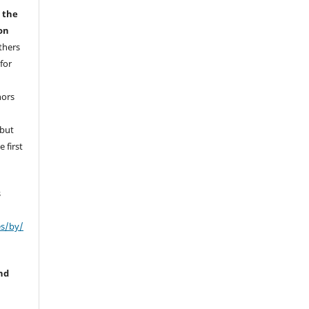
r the
on
thers
for
hors
 but
 first
s
es/by/
nd