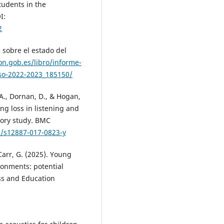
tudents in the
I:
2
 sobre el estado del
on.gob.es/libro/informe-
rso-2022-2023_185150/
 A., Dornan, D., & Hogan,
ing loss in listening and
tory study. BMC
6/s12887-017-0823-y
Carr, G. (2025). Young
ronments: potential
ess and Education