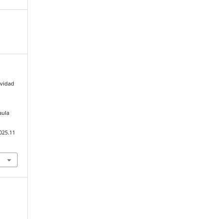
ividad
aula
025.11