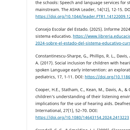
the schools: Speech and language services for s
mainstream. The ASHA Leader, 14(12), 12-15. DO
https://doi.org/10.1044/leader.FTR1.14122009.1
Consejo Escolar del Estado. (2025). Informe 2024
sistema educativo.
https://www.libreria.educaci
2024-sobre-el-estado-del-sistema-educativo-cu
Constantinescu-Sharpe, G., Phillips, R. L., Davis,
A. (2017). Social inclusion for children with hear
spoken Language early intervention: an explora
pediatrics, 17, 1-11. DOI:
https://doi.org/10.118
Cooper, H.E., Statham, C., Kean, M., Davis, A., & 
children’s understanding of their listening envi
implications for the use of hearing aids. Deafn
International, 27(1), 52–70. DOI:
https://doi.org/10.1080/14643154.2024.2413223