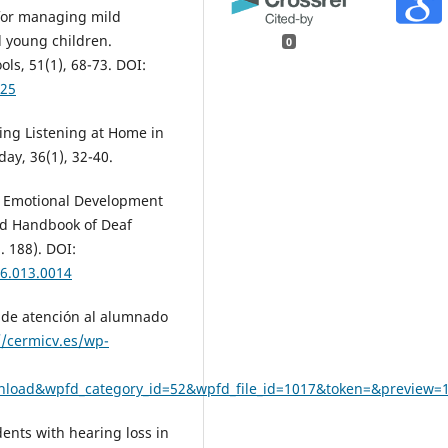
 for managing mild
nd young children.
0
ls, 51(1), 68-73. DOI:
025
oving Listening at Home in
ay, 36(1), 32-40.
nd Emotional Development
ord Handbook of Deaf
 188). DOI:
6.013.0014
 de atención al alumnado
//cermicv.es/wp-
wnload&wpfd_category_id=52&wpfd_file_id=1017&token=&preview=
dents with hearing loss in