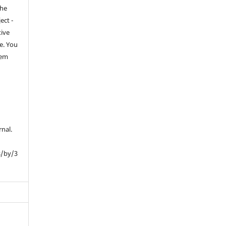
the
ect -
tive
e. You
hem
rnal.
s/by/3