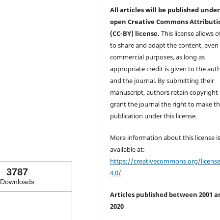
All articles will be published unde
open Creative Commons Attributi
(CC-BY) license.
This license allows o
to share and adapt the content, even 
commercial purposes, as long as
appropriate credit is given to the aut
and the journal. By submitting their
manuscript, authors retain copyright
grant the journal the right to make the
publication under this license.
More information about this license i
available at:
https://creativecommons.org/licens
3787
4.0/
Downloads
Articles published between 2001 a
2020