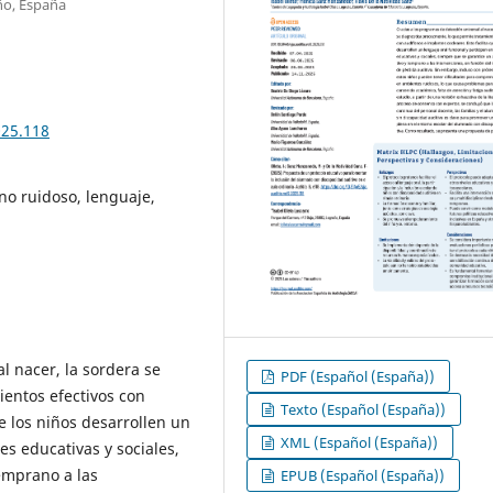
ño, España
025.118
no ruidoso, lenguaje,
l nacer, la sordera se
PDF (Español (España))
ientos efectivos con
Texto (Español (España))
ue los niños desarrollen un
XML (Español (España))
es educativas y sociales,
emprano a las
EPUB (Español (España))