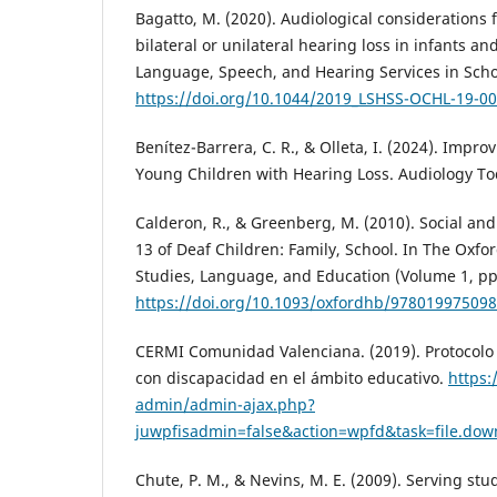
Bagatto, M. (2020). Audiological considerations
bilateral or unilateral hearing loss in infants a
Language, Speech, and Hearing Services in Schoo
https://doi.org/10.1044/2019_LSHSS-OCHL-19-0
Benítez-Barrera, C. R., & Olleta, I. (2024). Impr
Young Children with Hearing Loss. Audiology Tod
Calderon, R., & Greenberg, M. (2010). Social a
13 of Deaf Children: Family, School. In The Oxf
Studies, Language, and Education (Volume 1, pp.
https://doi.org/10.1093/oxfordhb/978019975098
CERMI Comunidad Valenciana. (2019). Protocolo
con discapacidad en el ámbito educativo.
https:
admin/admin-ajax.php?
juwpfisadmin=false&action=wpfd&task=file.do
Chute, P. M., & Nevins, M. E. (2009). Serving stu