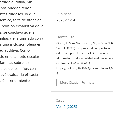
érdida auditiva. Sin
niños pueden tener
ntes ruidosos, lo que
Published
émico, falta de atención
2025-11-14
a revisión exhaustiva de la
s, se concluyó que la
How to Cite
milias y el alumnado con y
Olleta, I., Sanz Manzanedo, M., & De la Nat
r una inclusión plena en
Sanz, F. (2025). Propuesta de un protocolo
ad auditiva. Como
educativo para fomentar la inclusión del
lo en el ámbito escolar
alumnado con discapacidad auditiva en el 
familias sobre las
ordinaria.
Auditio
,
9
, e118.
ales de los niños con
https://doi.org/10.51445/sja.auditio.vol9.2
8
evé evaluar la eficacia
ción, rendimiento
More Citation Formats
Issue
Vol. 9 (2025)