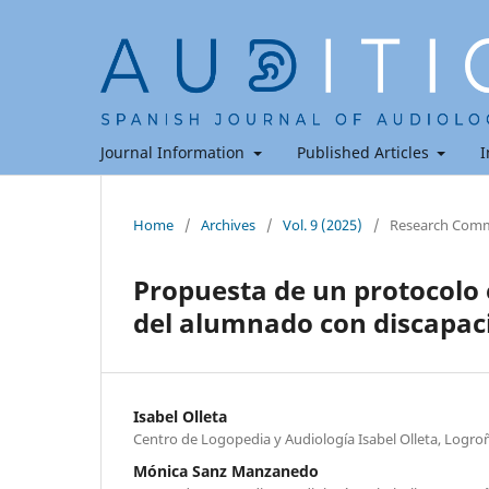
Journal Information
Published Articles
I
Home
/
Archives
/
Vol. 9 (2025)
/
Research Comm
Propuesta de un protocolo 
del alumnado con discapaci
Isabel Olleta
Centro de Logopedia y Audiología Isabel Olleta, Logro
Mónica Sanz Manzanedo