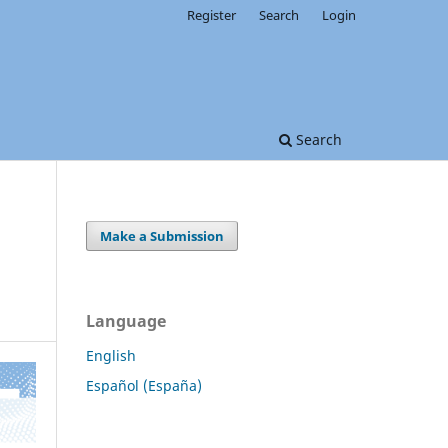
Register
Search
Login
Search
Make a Submission
Language
English
Español (España)