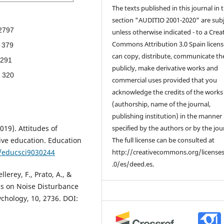
The texts published in this journal in 
section "AUDITIO 2001-2020" are subj
2797
unless otherwise indicated - to a Crea
Commons Attribution 3.0 Spain licens
379
can copy, distribute, communicate t
291
publicly, make derivative works and
320
commercial uses provided that you
acknowledge the credits of the works
(authorship, name of the journal,
publishing institution) in the manner
019). Attitudes of
specified by the authors or by the jou
ive education. Education
The full license can be consulted at
0/educsci9030244
http://creativecommons.org/license
.0/es/deed.es.
ellerey, F., Prato, A., &
ics on Noise Disturbance
ychology, 10, 2736. DOI: