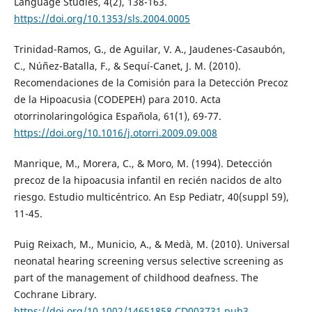
Language Studies, 4(2), 138-163.
https://doi.org/10.1353/sls.2004.0005
Trinidad-Ramos, G., de Aguilar, V. A., Jaudenes-Casaubón,
C., Núñez-Batalla, F., & Sequí-Canet, J. M. (2010).
Recomendaciones de la Comisión para la Detección Precoz
de la Hipoacusia (CODEPEH) para 2010. Acta
otorrinolaringológica Española, 61(1), 69-77.
https://doi.org/10.1016/j.otorri.2009.09.008
Manrique, M., Morera, C., & Moro, M. (1994). Detección
precoz de la hipoacusia infantil en recién nacidos de alto
riesgo. Estudio multicéntrico. An Esp Pediatr, 40(suppl 59),
11-45.
Puig Reixach, M., Municio, A., & Medà, M. (2010). Universal
neonatal hearing screening versus selective screening as
part of the management of childhood deafness. The
Cochrane Library.
https://doi.org/10.1002/14651858.CD003731.pub3