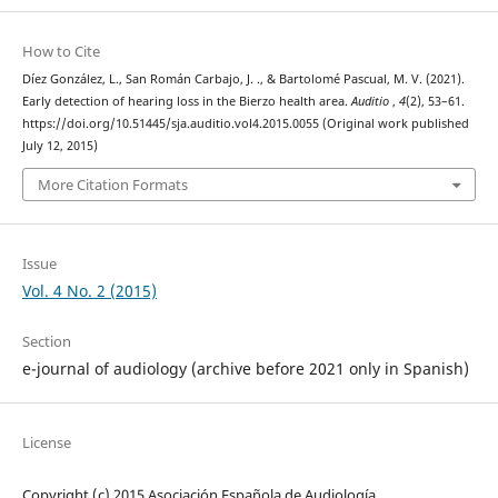
How to Cite
Díez González, L., San Román Carbajo, J. ., & Bartolomé Pascual, M. V. (2021).
Early detection of hearing loss in the Bierzo health area.
Auditio
,
4
(2), 53–61.
https://doi.org/10.51445/sja.auditio.vol4.2015.0055 (Original work published
July 12, 2015)
More Citation Formats
Issue
Vol. 4 No. 2 (2015)
Section
e-journal of audiology (archive before 2021 only in Spanish)
License
Copyright (c) 2015 Asociación Española de Audiología