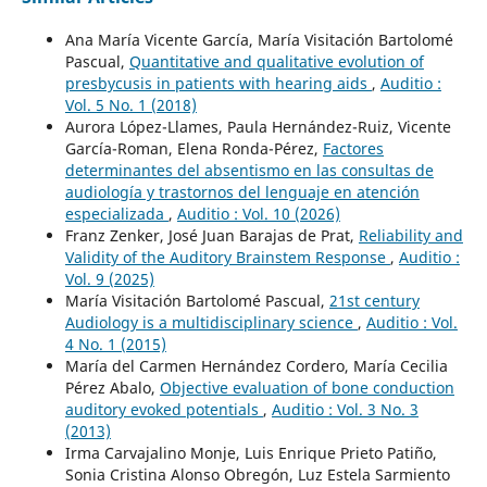
Ana María Vicente García, María Visitación Bartolomé
Pascual,
Quantitative and qualitative evolution of
presbycusis in patients with hearing aids
,
Auditio :
Vol. 5 No. 1 (2018)
Aurora López-Llames, Paula Hernández-Ruiz, Vicente
García-Roman, Elena Ronda-Pérez,
Factores
determinantes del absentismo en las consultas de
audiología y trastornos del lenguaje en atención
especializada
,
Auditio : Vol. 10 (2026)
Franz Zenker, José Juan Barajas de Prat,
Reliability and
Validity of the Auditory Brainstem Response
,
Auditio :
Vol. 9 (2025)
María Visitación Bartolomé Pascual,
21st century
Audiology is a multidisciplinary science
,
Auditio : Vol.
4 No. 1 (2015)
María del Carmen Hernández Cordero, María Cecilia
Pérez Abalo,
Objective evaluation of bone conduction
auditory evoked potentials
,
Auditio : Vol. 3 No. 3
(2013)
Irma Carvajalino Monje, Luis Enrique Prieto Patiño,
Sonia Cristina Alonso Obregón, Luz Estela Sarmiento