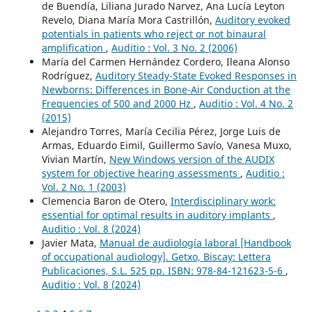
de Buendía, Liliana Jurado Narvez, Ana Lucía Leyton
Revelo, Diana María Mora Castrillón,
Auditory evoked
potentials in patients who reject or not binaural
amplification
,
Auditio : Vol. 3 No. 2 (2006)
María del Carmen Hernández Cordero, Ileana Alonso
Rodríguez,
Auditory Steady-State Evoked Responses in
Newborns: Differences in Bone-Air Conduction at the
Frequencies of 500 and 2000 Hz
,
Auditio : Vol. 4 No. 2
(2015)
Alejandro Torres, María Cecilia Pérez, Jorge Luis de
Armas, Eduardo Eimil, Guillermo Savío, Vanesa Muxo,
Vivian Martín,
New Windows version of the AUDIX
system for objective hearing assessments
,
Auditio :
Vol. 2 No. 1 (2003)
Clemencia Baron de Otero,
Interdisciplinary work:
essential for optimal results in auditory implants
,
Auditio : Vol. 8 (2024)
Javier Mata,
Manual de audiología laboral [Handbook
of occupational audiology]. Getxo, Biscay: Lettera
Publicaciones, S.L. 525 pp. ISBN: 978-84-121623-5-6
,
Auditio : Vol. 8 (2024)