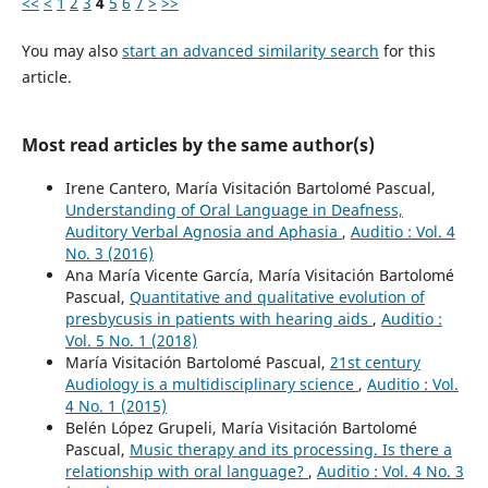
<<
<
1
2
3
4
5
6
7
>
>>
You may also
start an advanced similarity search
for this
article.
Most read articles by the same author(s)
Irene Cantero, María Visitación Bartolomé Pascual,
Understanding of Oral Language in Deafness,
Auditory Verbal Agnosia and Aphasia
,
Auditio : Vol. 4
No. 3 (2016)
Ana María Vicente García, María Visitación Bartolomé
Pascual,
Quantitative and qualitative evolution of
presbycusis in patients with hearing aids
,
Auditio :
Vol. 5 No. 1 (2018)
María Visitación Bartolomé Pascual,
21st century
Audiology is a multidisciplinary science
,
Auditio : Vol.
4 No. 1 (2015)
Belén López Grupeli, María Visitación Bartolomé
Pascual,
Music therapy and its processing. Is there a
relationship with oral language?
,
Auditio : Vol. 4 No. 3