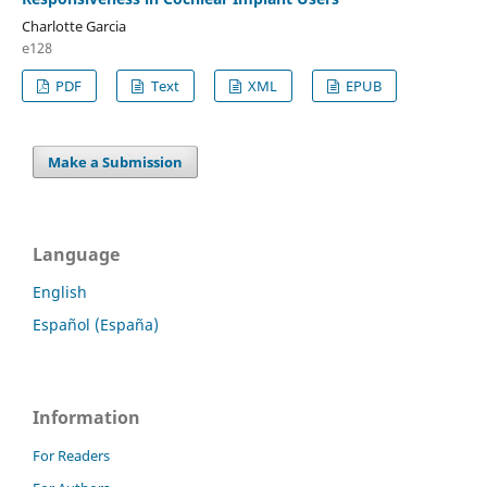
Charlotte Garcia
e128
PDF
Text
XML
EPUB
Make a Submission
Language
English
Español (España)
Information
For Readers